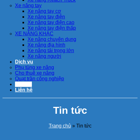
Xe nâng tay
Xe nâng tay cơ
Xe nâng tay điện
Xe nâng tay điện cao
Xe nâng tay điện thấp
XE NÂNG KHÁC
Xe nâng chuyên dụng
Xe nâng địa hình
Xe nâng tải trọng lớn
Xe nâng người
Dịch vụ
Phụ tùng xe nâng
Cho thuê xe nâng
Quạt trần công nghiệp
Tin tức
Liên hệ
Tin tức
Trang chủ
»
Tin tức