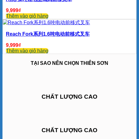
9,999
₫
Thêm vào giỏ hàng
Reach Fork系列1.6吨电动前移式叉车
9,999
₫
Thêm vào giỏ hàng
TẠI SAO NÊN CHỌN THIÊN SƠN
CHẤT LƯỢNG CAO
CHẤT LƯỢNG CAO