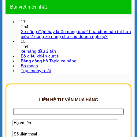
Bài viết mới nhất
17
Th4
Xe nâng điện hay là Xe nâng dầu? Lựa chọn nào tốt hơn
giữa 2 dòng xe nâng cho chủ doanh nghiệp?
15
Th4
xe nâng dầu 2 tấn
Bộ điều khiển curtis
Bảng đồng hồ Taplo xe nâng
Bo mạch
Trục moay ơ lái
LIÊN HỆ TƯ VẤN MUA HÀNG