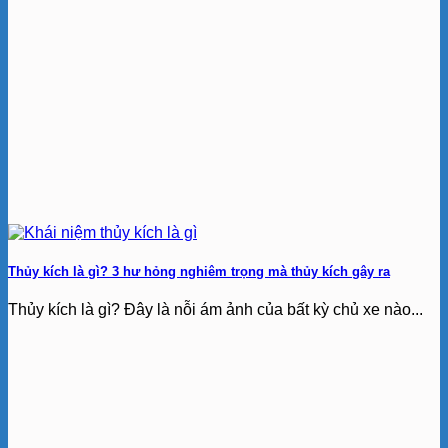
Thủy kích là gì? 3 hư hỏng nghiêm trọng mà thủy kích gây ra
Thủy kích là gì? Đây là nỗi ám ảnh của bất kỳ chủ xe nào...